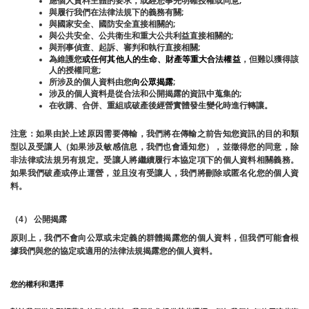
應個人資料主體的要求，或經您事先明確授權或同意;
與履行我們在法律法規下的義務有關;
與國家安全、國防安全直接相關的;
與公共安全、公共衛生和重大公共利益直接相關的;
與刑事偵查、起訴、審判和執行直接相關;
為維護您
或任何其他人的生命、財產等重大合法權益
，但難以獲得該
人的授權同意;
所涉及的個人資料由您
向公眾揭露
;
涉及的個人資料是從合法和公開揭露的資訊中蒐集的;
在收購、合併、重組或破產後經營實體發生變化時進行轉讓。
注意：如果由於上述原因需要傳輸，我們將在傳輸之前告知您資訊的目的和類
型以及受讓人（如果涉及敏感信息，我們也會通知您），並徵得您的同意，除
非法律或法規另有規定。受讓人將繼續履行本協定項下的個人資料相關義務。
如果我們破產或停止運營，並且沒有受讓人，我們將刪除或匿名化您的個人資
料。
（4） 公開揭露
原則上，我們不會向公眾或未定義的群體揭露您的個人資料，但我們可能會根
據我們與您的協定或適用的法律法規揭露您的個人資料。
您的權利和選擇