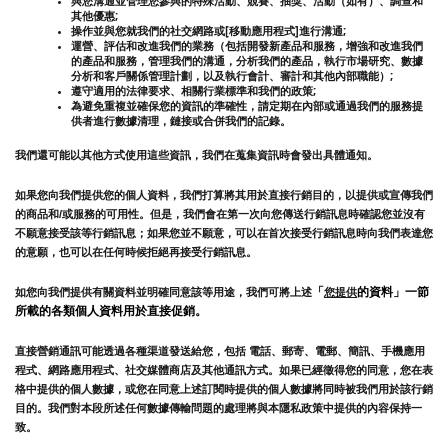
與您溝通並管理您參與的特殊活動、競賽、抽獎、活動（如有）、調查和
其他優惠;
操作並與您就我們的社交網路或[移動應用程式]進行溝通;
運營、評估和改進我們的業務（包括開發新產品和服務，增強和改進我們
的產品和服務，管理我們的溝通，分析我們的產品，執行市場研究、數據
分析和客戶關係管理計劃，以及執行會計、審計和其他內部職能）;
遵守適用的法律要求、相關行業標準和我們的政策;
為避免重複並確保您的資訊的準確性，請定期在內部或通過我們的服務提
供者進行數據清理，鏈接或合併我們的記錄。
我們還可能以其他方式使用這些資訊，我們在蒐集資訊時會發出具體通知。
如果您向我們提供您的個人資料，我們打算將其用於直接行銷目的，以提供或宣傳我們
的商品和/或服務的可用性。但是，我們會在第一次向您傳送行銷訊息時確認您並沒有
不願意接受該等行銷訊息；如果您並不願意，可以在首次接受行銷訊息時向我們表達您
的意願，也可以在任何時候拒絕再接受行銷訊息。
「
的資料」一節
如您向我們提供有關資料並明確同意該等用途，我們可將上述
您提供
所載的各類個人資料用於直接促銷。
直接營銷通訊可能透過各種渠道發送給您，包括 電話、郵寄、電郵、簡訊、手機應用
程式、網路應用程式、社交媒體商店及其他通訊方式。如果已經徵得您的同意，您在表
格中提供的個人數據，或您在同意上述訂閱時提供的個人數據將同時被我們用於該行銷
目的。我們對本段所述任何數據傳輸問題的處理將與本隱私政策中提供的內容保持一
致。