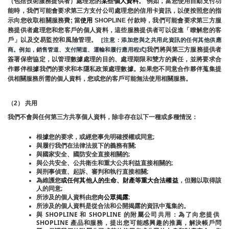
（包括技術服務提供者）處理您的
某些個人資料
。 例如，當您使用自動支付功
能時，我們可能會要求第三方支付公司處理您的信用卡資訊，以便按照您的指
示向您收取相關服務費; 當
使用 
SHOPLINE 付款時，我們可能會要求第三方服
務提供者處理您和您客戶的個人資料，這些服務提供者可以促進「瞭解您的客
戶」以及交易監控和風險管理。 
 [注意：添加您與之共用此資訊的任何其他供應
我們將與第三方服務提供者
商。例如，銷售管道、支付閘道、運輸和履行應用程式]
簽署保密協定，以管理數據處理的目的、處理期限和雙方的責任，並將要求合
作夥伴根據我們的要求和本隱私政策處理數據。如果您不同意合作夥伴蒐集提
供相關服務所需的個人資料，您或您的客戶可能無法使用相關服務。
（2） 共用
我們不會與任何第三方共享個人資料，除非存在以下一種或多種情況：
根據您的要求，或經您事先明確授權或同意;
與履行我們在法律法規下的義務有關;
與國家安全、國防安全直接相關的;
與公共安全、公共衛生和重大公共利益直接相關的;
與刑事偵查、起訴、審判和執行直接相關;
為維護您
或任何其他人的生命、財產等重大合法權益
，但難以取得該
人的同意;
所涉及的個人資料由您
向公眾揭露
;
所涉及的個人資料是從合法和公開揭露的資訊中蒐集的。
與 SHOPLINE 和 SHOPLINE 的附屬公司共用：為了向您提供 
SHOPLINE 產品和服務，提出您可能感興趣的推薦，解決帳戶問