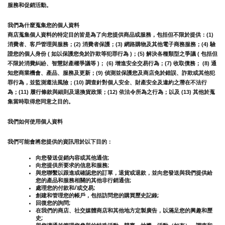
服務和促銷活動。
我們為什麼蒐集您的個人資料
商店蒐集個人資料的特定目的皆是為了向您提供商品或服務，包括但不限於提供：(1) 
消費者、客戶管理與服務；(2) 消費者保護；(3) 網路購物及其他電子商務服務；(4) 驗
證您的個人身份 ( 如以保護您免於詐欺等犯罪行為 )；(5) 解決各種類型之爭議 ( 包括但
不限於消費糾紛、智慧財產權爭議等 )； (6) 增進安全交易行為；(7) 收取債務； (8) 通
知您商業機會、產品、服務及更新；(9) 偵測並保護您及商店免於錯誤、詐欺或其他犯
罪行為，並監測遵法風險；(10) 調查針對個人安全、財產安全及違約之潛在不法行
為；(11) 履行條款與細則及退換貨政策；(12) 依法令所為之行為；以及 (13) 其他於蒐
集當時取得您同意之目的。
我們如何使用個人資料
我們可能會將您提供的資訊用於以下目的：
向您發送促銷內容或其他通信;
向您提供所要求的信息和服務;
與您聯繫以跟進或確認您的訂單，退貨或退款，並向您發送與我們提供給
您的產品和服務相關的其他非行銷通信;
處理您的付款和/或交易;
創建和管理您的帳戶，包括訪問您的購買歷史記錄;
回復您的詢問;
在我們的商店、社交媒體商店和其他地方定製廣告，以滿足您的興趣和歷
史;