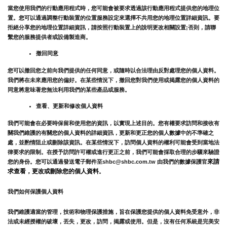
當您使用我們的行動應用程式時，您可能會被要求透過該行動應用程式提供您的地理位
置。您可以通過調整行動裝置的位置服務設定來選擇不共用您的地理位置詳細資訊。要
拒絕分享您的地理位置詳細資訊，請按照行動裝置上的說明更改相關設置;否則，請聯
繫您的服務提供者或設備製造商。
撤回同意
您可以撤回您之前向我們提供的任何同意，或隨時以合法理由反對處理您的個人資料。
我們將在未來應用您的偏好。在某些情況下，撤回您對我們使用或揭露您的個人資料的
同意將意味著您無法利用我們的某些產品或服務。
查看、更新和修改個人資料
我們可能會在必要時保留和使用您的資訊，以實現上述目的。您有權要求訪問和接收有
關我們維護的有關您的個人資料的詳細資訊，更新和更正您的個人數據中的不準確之
處，並酌情阻止或刪除該資訊。在某些情況下，訪問個人資料的權利可能會受到當地法
律要求的限制。在授予訪問許可權或進行更正之前，我們可能會採取合理的步驟來驗證
來請
您的身份。您可以通過發送電子郵件至shbc@shbc.com.tw 由我們的數據保護官
求查看，更改或刪除您的個人資料
。
我們如何保護個人資料
我們維護適當的管理，技術和物理保護措施，旨在保護您提供的個人資料免受意外，非
法或未經授權的破壞，丟失，更改，訪問，揭露或使用。但是，沒有任何系統是完美安