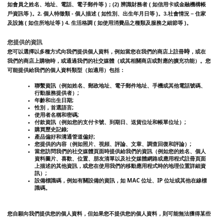
如會員之姓名、地址、電話、電子郵件等 )；(2) 辨識財務者 ( 如信用卡或金融機構帳
戶資訊等 )。2. 個人特徵類 - 個人描述 ( 如性別、出生年月日等 )。3.社會情況 – 住家
及設施 ( 如住所地址等 ) 4. 生活格調 ( 如使用消費品之種類及服務之細節等 )。
您提供的資訊
時
您可以選擇以多種方式向我們提供個人資料，例如當您在我們的商店上註冊
，或在
我們的商店上購物時，或通過我們的社交媒體（或其相關商店或對應的擴充功能）。您
可能提供給我們的個人資料類型（如適用）包括：
聯繫資訊（例如姓名、郵政地址、電子郵件地址、手機或其他電話號碼、
行動服務提供者）;
年齡和出生日期;
性別，首選語言;
使用者名稱和密碼
;
付款資訊（例如您的支付卡號、到期日、送貨位址和帳單位址）;
購買歷史記錄;
產品偏好和溝通管道偏好;
您提供的內容（例如照片、視頻、評論、文章、調查回復和評論）;
當您訪問我們的社交媒體頁面時提供給我們的資訊（例如您的姓名、個人
資料圖片、喜歡、位置、朋友清單以及社交媒體網路或應用程式註冊頁面
上描述的其他資訊，或您在使用我們的移動應用程式時的地理位置詳細資
訊）;
設備標識碼，例如有關設備的資訊，如 MAC 位址、IP 位址或其他在線標
識碼。
您自願向我們提供您的個人資料，但如果您不提供您的個人資料，則可能無法獲得某些