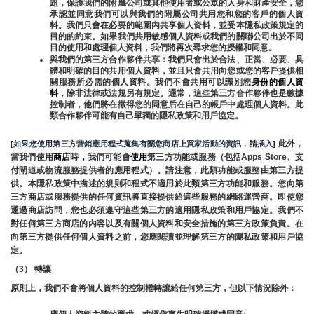
題，保護我們的附屬公司或其他使用者或公眾的人身和財產安全，您
承認並同意我們可以與我們的附屬公司共用您和您的客戶的個人資
料。我們只會在必要的範圍內共享個人資料，並受本隱私政策規定的
目的的約束。如果我們共用敏感個人資料或我們的關聯公司出於不同
目的使用和處理個人資料，我們將再次尋求您的授權和同意。
與我們的第三方合作夥伴共享：我們只會出於合法、正當、必要、具
體和明確的目的共用個人資料，並且只會共用向您或您的客戶提供相
關服務所必需的個人資料。我們不會共用可以識別您
身份的個人資
料
，除非法律或法規另有規定。通常，這些第三方合作夥伴也是數據
控制者，他們將在徵得您的同意后在自己的帳戶中處理個人資料。此
類合作夥伴可能有自己單獨的隱私政策和用戶協定。
 此外，
[如果您使用第三方营銷應用程式蒐集有關您商店上買家活動的資訊，請插入]
當我們使用
商店
時
，
我們可能會
使用
第三方功能或服務（包括Apps Store、支
付閘道或物流服務提供者的應用程式）。請注意，此類功能或服務由第三方提
供。本隱私政策中描述的規則和程式不適用於此類第三方功能和服務。您向第
三方商店或服務提供的任何資訊將直接提供給這些服務的網路運營商。即使您
通過商店訪問，您也必須遵守這些第三方的適用隱私政策和用戶協定。我們不
對任何第三方商店的內容以及有關個人資料和安全措施的第三方政策負責。在
向第三方提供任何個人資料之前，您應閱讀並理解第三方的隱私政策和用戶協
定。
（3） 轉讓
原則上，我們不會將個人資料的控制權轉讓給任何第三方，但以下情況除外：