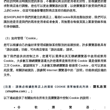
們在訪問商店時識別您的身份，不斷優化商店的使用者友好性，並根據您的需
求對商店進行調整。您也可以更改瀏覽器的設置，以便瀏覽器不接受我們商店
上的Cookie，但這可能會影響您對商店某些功能的使用。
在SHOPLINE中我們所建立的商店上，藉助Cookie和其他類似技術，我們可以
識別您是否是我們的既有使用者或者會員，而無需在每個頁面上重新登錄和進
行身份驗證。
（3）如何管理「Cookie」
您可以根據自己的偏好來管理或刪除某些類別的追蹤技術。許多瀏覽器都具有
「請勿追蹤」功能，可向商店發送「請勿追蹤」 請求。
除了我們提供的控制之外，您還可以選擇在其互聯網瀏覽器中啟用或禁用
Cookie。大多數互聯網瀏覽器還允許您選擇是禁用所有 Cookie 還是僅禁用第
三方 Cookie。默認情況下，大多數互聯網瀏覽器 都接受 Cookie，但可以更改
此設置。有關詳細資訊，請參閱 Internet 瀏覽器中的「説明」功能表或設備的
文件。
隱私政策
[注意： 請務必根據您商店上的當前 COOKIE 清單檢查此列表： 
（shopline.com）。
]
以下連結提供了有關如何在所有主流瀏覽器中控制 Cookie 的說明：
谷歌瀏覽器：