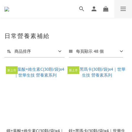
日常營養素補給
商品排序
每頁顯示 48 個
新上市
新上市
鐵+葉酸+維生素C(30顆/袋)x4｜
鋅+黑瑪卡(30顆/袋)x4｜世華生