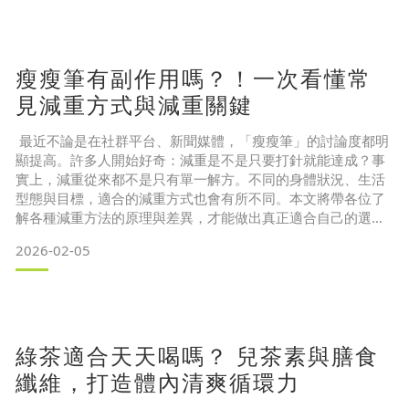
補鈣好處 5：調控細胞的通透性
二、我有缺鈣嗎？每天需要補充多少鈣質？
瘦瘦筆有副作用嗎？！一次看懂常
三、要
見減重方式與減重關鍵
最近不論是在社群平台、新聞媒體，「瘦瘦筆」的討論度都明
顯提高。許多人開始好奇：減重是不是只要打針就能達成？事
實上，減重從來都不是只有單一解方。不同的身體狀況、生活
型態與目標，適合的減重方式也會有所不同。本文將帶各位了
解各種減重方法的原理與差異，才能做出真正適合自己的選
擇。 目錄一、常見減重方式有哪些？四大類型一次整理
2026-02-05
（一）飲食控制型減重：調整吃的內容
（二）運動型減重：提高基礎代謝
（三）藥物輔助型減重：需專業評估與追蹤
（四）手術型減重：適用於特定族群的選項
二、瘦瘦筆有副作用嗎？營養師
綠茶適合天天喝嗎？ 兒茶素與膳食
纖維，打造體內清爽循環力