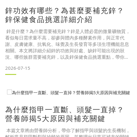
鋅功效有哪些？為甚麼要補充鋅？
（三） 長輩、女性長輩送禮，怎麼挑最適合？三、長輩養生禮
鋅保健食品挑選詳細介紹
鋅是什麼？為什麼需要補充鋅？鋅是人體必需的微量礦物質，
看似每日需求量不高，卻參與體內多種酵素作用，與正常代
謝、皮膚健康、抗氧化、味覺及生長發育等多項生理機能息息
相關。本文將詳細介紹鋅的功效與好處、缺鋅可能出現的狀
況、哪些族群需要補充鋅，以及鋅保健食品挑選重點，帶你一
次了解如何正確補充鋅。 目錄一、鋅是什麼？鋅的功效是什
2026-07-15
麼？5大鋅功效和好處
鋅的功效1. 維持正常代謝，幫助身體運作
鋅的功效2. 增進皮膚健康
鋅的功效3. 有助抗氧化
鋅的功效4. 維持味覺、食慾正常
鋅的功效5. 維持生長發育
為什麼指甲一直斷、頭髮一直掉？
營養師揭5大原因與補充關鍵
本篇文章將由營養師分析，帶你了解指甲與頭髮的生長機制，
解析常見指甲斷裂與掉髮的原因，並整理出日常可補充的關鍵