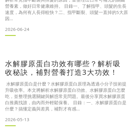
營養素，做好日常健康維持。 目錄一、了解指甲、頭髮的生長
速度，為何有人長得較快？二、指甲斷裂、頭髮一直掉的5大原
因
斷甲掉髮原因1. 生理變化差異
2026-06-24
斷甲掉髮原因2. 外在刺激過多
斷甲掉髮原因3. 壓力與作息不規律
斷甲掉髮原因4. 營養補給不足
斷甲掉髮原因5. 疾病或藥物影響三、容易斷甲、容易掉髮要吃
什麼？
水解膠原蛋白功效有哪些？解析吸
關鍵營養素1：含鋅食物
關鍵營養素2：含鐵食物
收秘訣，補對營養打造3大功效！
關鍵營養素3：富含維生素B群
水解膠原蛋白是什麼？水解膠原蛋白原理為透過小分子技術提
升吸收率。本文將解析水解膠原蛋白功效、水解膠原蛋白怎麼
吃，並整理挑選關鍵與解惑常見問題。最後分享買水解膠原蛋
白推薦找誰，由內而外輕鬆保養。 目錄：一、水解膠原蛋白是
什麼？搞懂定義與差異，補對才有感
（一）前情提要：膠原蛋白在人體的角色
2026-05-13
（二）水解技術的突破二、補充水解膠原蛋白，對身體有什麼
好處？3 大水解膠原蛋白功效解析