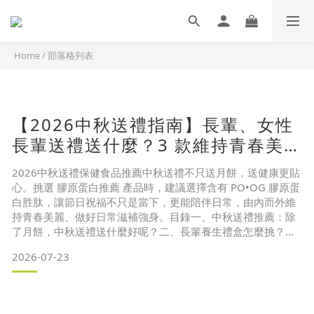
Home
/
部落格列表
【2026中秋送禮指南】長輩、女性
長輩送禮送什麼？3 款維持青春美麗
的養生禮盒推薦
2026中秋送禮保健食品推薦中秋送禮不只送月餅，送健康更貼
心。挑選 膠原蛋白推薦 產品時，建議選擇含有 PO•OG 膠原蛋
白胜肽，讓節日祝福不只是當下，更能陪伴日常，由內而外維
持青春美麗、做好日常滋補強身。目錄一、中秋送禮推薦：除
了月餅，中秋送禮送什麼好呢？二、長輩養生禮盒怎麼挑？掌
握3大挑選重點
2026-07-23
（一） 中秋送禮不踩雷，2大禁忌要注意
（二） 送健康比送高熱量食品，更符合現代送禮趨勢