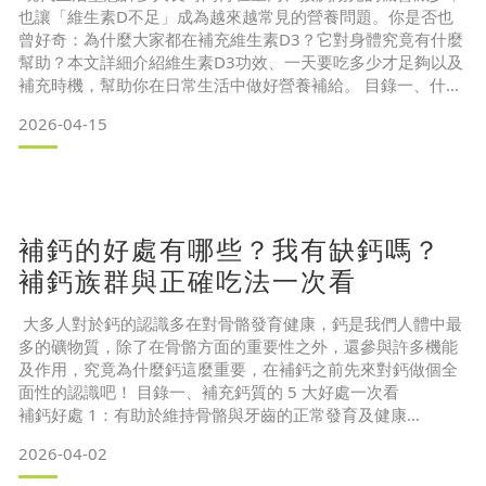
也讓「維生素D不足」成為越來越常見的營養問題。你是否也
曾好奇：為什麼大家都在補充維生素D3？它對身體究竟有什麼
幫助？本文詳細介紹維生素D3功效、一天要吃多少才足夠以及
補充時機，幫助你在日常生活中做好營養補給。 目錄一、什麼
是維生素D？D2與D3差在哪？
2026-04-15
二、維生素D3功效是甚麼？
維生素D3功效 1：增進鈣吸收
維生素D3功效 2：幫助骨骼與牙齒的生長發育
補鈣的好處有哪些？我有缺鈣嗎？
維生素D3功效 3：促進釋放骨鈣維持血鈣平衡
維生素D3功效 4：有助維持神經、
補鈣族群與正確吃法一次看
大多人對於鈣的認識多在對骨骼發育健康，鈣是我們人體中最
多的礦物質，除了在骨骼方面的重要性之外，還參與許多機能
及作用，究竟為什麼鈣這麼重要，在補鈣之前先來對鈣做個全
面性的認識吧！ 目錄一、補充鈣質的 5 大好處一次看
補鈣好處 1：有助於維持骨骼與牙齒的正常發育及健康
補鈣好處 2：幫助血液正常的凝固功能
2026-04-02
補鈣好處 3：有助於肌肉與心臟的正常收縮及神經的感應性
補鈣好處 4：活化凝血酶元轉變為凝血酶，幫助血液凝固