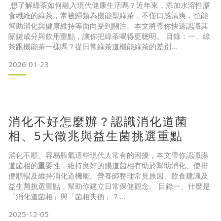
想了解綠茶如何融入現代健康生活嗎？近年來，添加水溶性膳
食纖維的綠茶，常被歸類為機能型綠茶，不僅口感清爽，也能
幫助消化與健康維持等面向受到關注。本文將帶你快速認識其
關鍵成分與飲用重點，讓你把綠茶喝得更聰明。 目錄：一、綠
茶跟機能茶一樣嗎？從日常綠茶道機能綠茶的差別
二、綠茶好處多多！認識 3 大綠茶功效
2026-01-23
🍵綠茶好處 1：促進新陳代謝
🍵綠茶好處 2：幫助消化、使排便順暢
🍵綠茶好處 3：健康維持
三、綠茶適合天天喝嗎？誰該喝、誰要注意
（一）哪些人適合喝綠茶？
消化不好怎麼辦？認識消化道菌
（二）哪些人喝綠茶要特別注意？
四
相、5大徵兆與益生菌挑選重點
消化不順、容易脹氣這些現代人常有的困擾，本文帶你認識腸
道菌相的重要性，維持良好的腸道菌相有助於幫助消化、使排
便順暢及維持消化道機能。營養師整理常見原因、飲食建議及
益生菌挑選重點，幫助你建立日常保健觀念。 目錄一、什麼是
「消化道菌相」與「菌相失衡」？
2025-12-05
二、認識消化道菌種類：好菌、壞菌及中性菌