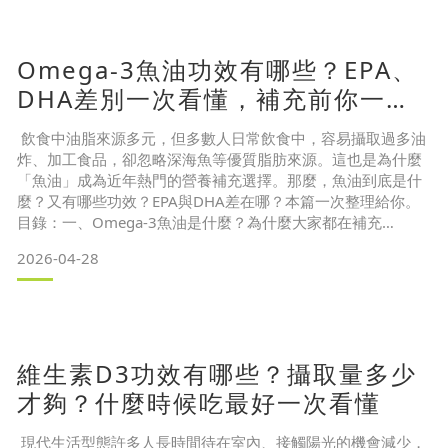
1. 養顏美容，維持青春美麗
2. 滋補強身，增強體力
3. 營養補給，健康維持三、水解膠原蛋白怎麼吃？時間與搭配
Omega-3魚油功效有哪些？EPA、
方式一
DHA差別一次看懂，補充前你一定
要知道
飲食中油脂來源多元，但多數人日常飲食中，容易攝取過多油
炸、加工食品，卻忽略深海魚等優質脂肪來源。這也是為什麼
「魚油」成為近年熱門的營養補充選擇。那麼，魚油到底是什
麼？又有哪些功效？EPA與DHA差在哪？本篇一次整理給你。
目錄：一、Omega-3魚油是什麼？為什麼大家都在補充
二、 魚油好處有哪些？4大點Omega-3功效整理
2026-04-28
魚油好處1：幫助循環順暢
魚油好處2：調節生理機能
魚油好處3：健康維持
魚油好處4：守護晶亮
三、哪些人適合補充魚油？
維生素D3功效有哪些？攝取量多少
四、EPA vs DHA 差在哪？EPA
才夠？什麼時候吃最好一次看懂
現代生活型態許多人長時間待在室內、接觸陽光的機會減少，