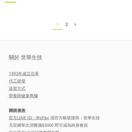
三、消化不好的 5 大常見徵兆
消化不好徵兆 1：排便狀況改變
1
2
消化不好徵兆 2：長期脹氣或頻繁排氣
消化不好徵兆 3：情緒波動與睡眠問題
關於 世華生技
消化不好徵兆 4：慢性疲勞
消化不好徵兆
1993年成立沿革
代工研發
送貨方式
營養師健康專欄
團購優惠
官方LINE ID：@shbc
或官方帳號搜尋：世華生技
凡官網單次消費滿$3000 即可成為終身會員