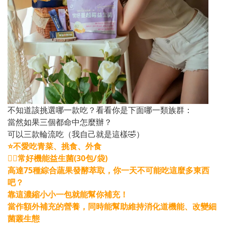
不知道該挑選哪一款吃？看看你是下面哪一類族群：
當然如果三個都命中怎麼辦？
可以三款輪流吃（我自己就是這樣🤣）
⭐不愛吃青菜、挑食、外食
👉🏻常好機能益生菌(30包/袋)
高達75種綜合蔬果發酵萃取，你一天不可能吃這麼多東西
吧？
靠這濃縮小小一包就能幫你補充！
當作額外補充的營養，同時能幫助維持消化道機能、改變細
菌叢生態