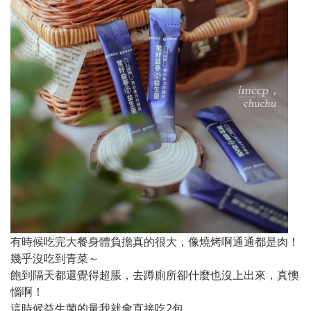
有時候吃完大餐身體負擔真的很大，像燒烤啊通通都是肉！
幾乎沒吃到青菜～
飽到隔天都還覺得超脹，去蹲廁所卻什麼也沒上出來，真懊
惱啊！
這時候益生菌的量我就會直接吃2包