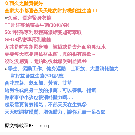
久而久之體質變好
全家大小都適合天天吃的常好機能益生菌👍🏻
⭐
久坐、長穿緊身衣褲
👉🏻常好蔓越莓益生菌(30包/袋)
50:1特殊專利製程高濃縮蔓越莓萃取
GFU3私密專用乳酸菌
尤其是時常穿緊身褲、褲襪或是去外面游泳玩水
更要每天吃蔓越莓益生菌，真的很有感欸～
沒吃沒感覺，開始吃後就感受到差異🤩
⭐
學生、勞動工作、健身運動、上班族、大量消耗體力
👉🏻常好益蔘益生菌(30包/袋)
含花旗蔘、刺五加、黃耆、甘草
給男性或健身一族的推薦，可以養氣、補氣
做家事帶小孩也很消耗體力啊....
超級需要養氣補氣，不然天天在生氣😤
天天吃調整體質、增強體力，讓你元氣十足💪🏻
原文轉載至IG：
imccp