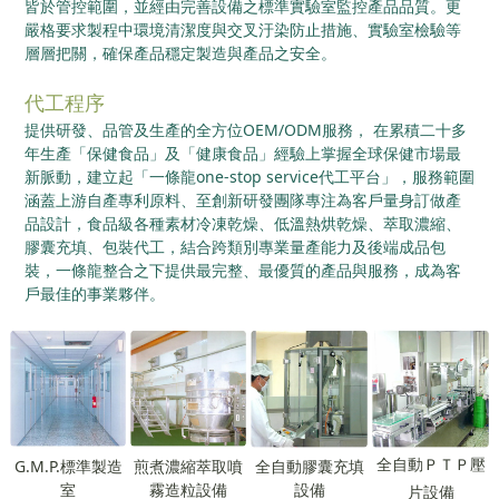
皆於管控範圍，並經由完善設備之標準實驗室監控產品品質。更
嚴格要求製程中環境清潔度與交叉汙染防止措施、實驗室檢驗等
層層把關，確保產品穩定製造與產品之安全。
代工程序
提供研發、品管及生產的全方位OEM/ODM服務， 在累積二十多
年生產「保健食品」及「健康食品」經驗上掌握全球保健市場最
新脈動，建立起「一條龍one-stop service代工平台」，服務範圍
涵蓋上游自產專利原料、至創新研發團隊專注為客戶量身訂做產
品設計，食品級各種素材冷凍乾燥、低溫熱烘乾燥、萃取濃縮、
膠囊充填、包裝代工，結合跨類別專業量產能力及後端成品包
裝，一條龍整合之下提供最完整、最優質的產品與服務，成為客
戶最佳的事業夥伴。
全自動ＰＴＰ壓
G.M.P.標準製造
煎煮濃縮萃取噴
全自動膠囊充填
室
霧造粒設備
設備
片設備