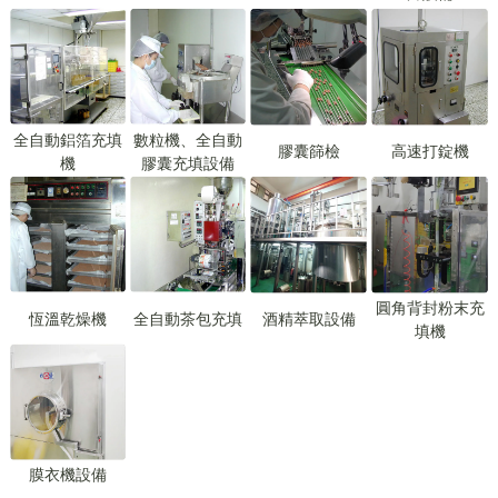
全自動鋁箔充填
數粒機、全自動
膠囊篩檢
高速打錠機
機
膠囊充填設備
圓角背封粉末充
恆溫乾燥機
全自動茶包充填
酒精萃取設備
填機
膜衣機設備