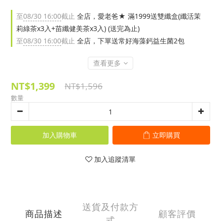
至
08/30 16:00
截止
全店，愛老爸★ 滿1999送雙纖盒(纖活茉
莉綠茶x3入+苗纖健美茶x3入) (送完為止)
至
08/30 16:00
截止
全店，下單送常好海藻鈣益生菌2包
查看更多
NT$1,399
NT$1,596
數量
加入購物車
立即購買
加入追蹤清單
送貨及付款方
商品描述
顧客評價
式