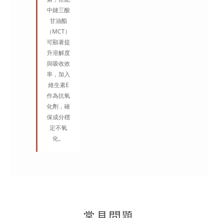
中鏈三酸
甘油酯
（MCT）
可顯著提
升溶解度
與吸收效
率，加入
維生素E
作為抗氧
化劑，確
保成分穩
定不氧
化。
常見問題