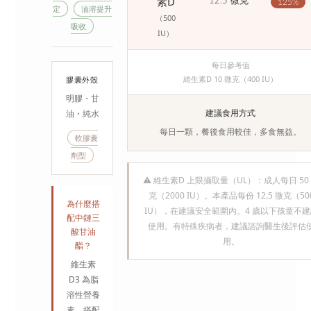
素D
12.5 微克
125%
定
油溶提升
（500
吸收
IU）
每日參考值
維生素D 10 微克（400 IU）
膠囊外殼
明膠・甘
建議食用方式
油・純水
每日一顆，餐後食用較佳，多食無益。
軟膠囊
劑型
⚠ 維生素D 上限攝取量（UL）：成人每日 50
克（2000 IU）。本產品每份 12.5 微克（50
為什麼搭
IU），在建議安全範圍內。4 歲以下孩童不建
配中鏈三
使用。有特殊疾病者，建議諮詢醫生後評估
酸甘油
用。
酯？
維生素
D3 為脂
溶性營養
素，搭配