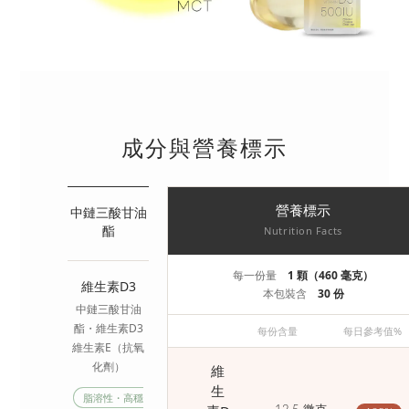
成分與營養標示
中鏈三酸甘油
營養標示
酯
Nutrition Facts
每一份量
1 顆（460 毫克）
維生素D3
本包裝含
30 份
中鏈三酸甘油
酯・維生素D3
每份含量
每日參考值%
維生素E（抗氧
化劑）
維
生
脂溶性・高穩