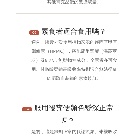
其他補充品後的總攝取量。
素食者適合食用嗎？
Q3
適合。膠囊外殼使用植物來源的羥丙基甲基
纖維素（HPMC），搭配鹿角菜膠（海藻萃
取）及純水，無動物性成分，全素者亦可食
用。甘胺酸亞鐵高吸收率特別適合無法從紅
肉攝取血基鐵的素食族群。
服用後糞便顏色變深正常
Q4
嗎？
是的，這是鐵劑正常的代謝現象。未被吸收