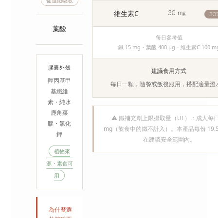
促進鐵吸收
維生素C
30 mg
30
葉酸
每日參考值
鐵 15 mg・葉酸 400 μg・維生素C 100 m
膠囊外殼
建議食用方式
羥丙基甲
每日一顆，隨餐或飯後服用，搭配適量溫
基纖維
素・純水
鹿角菜
⚠ 鐵補充劑上限攝取量（UL）：成人每日 
膠・氯化
mg（飲食中的鐵不計入）。本產品每份 19.5
鉀
在建議安全範圍內。
植物來
源・素食可
用
為什麼選