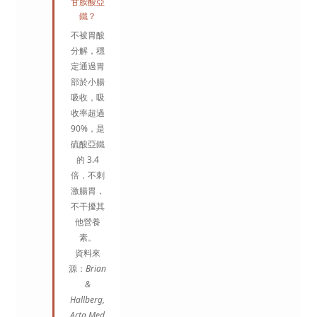
甘胺酸亞
鐵？
不被胃酸
分解，穩
定通過胃
部於小腸
吸收，吸
收率超過
90%，是
硫酸亞鐵
的 3.4
倍，不刺
激腸胃，
不干擾其
他營養
素。
資料來
源：
Brian
&
Hallberg,
Acta Med