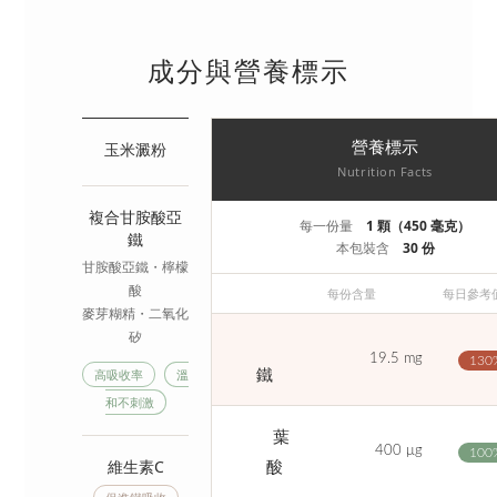
成分與營養標示
玉米澱粉
營養標示
Nutrition Facts
複合甘胺酸亞
每一份量
1 顆（450 毫克）
鐵
本包裝含
30 份
甘胺酸亞鐵・檸檬
酸
每份含量
每日參考
麥芽糊精・二氧化
矽
19.5 mg
130
​
鐵
高吸收率
溫
和不刺激
葉
400 μg
100
酸
維生素C