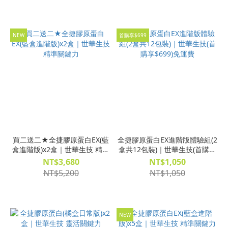
NEW
首購享$699
買二送二★全捷膠原蛋白EX(藍
全捷膠原蛋白EX進階版體驗組(2
盒進階版)x2盒｜世華生技 精準
盒共12包裝)｜世華生技(首購享
關鍵力
$699)免運費
NT$3,680
NT$1,050
NT$5,200
NT$1,050
NEW