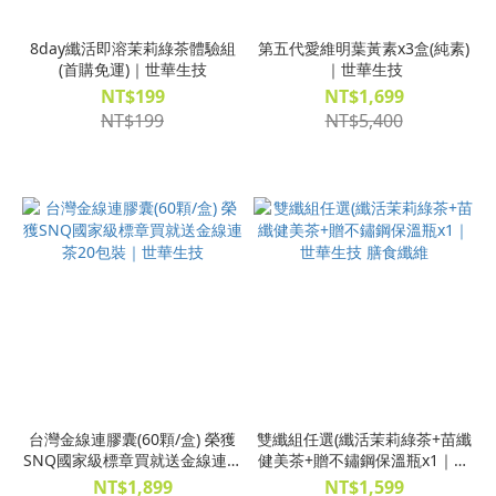
8day纖活即溶茉莉綠茶體驗組
第五代愛維明葉黃素x3盒(純素)
(首購免運)｜世華生技
｜世華生技
NT$199
NT$1,699
NT$199
NT$5,400
台灣金線連膠囊(60顆/盒) 榮獲
雙纖組任選(纖活茉莉綠茶+苗纖
SNQ國家級標章買就送金線連茶
健美茶+贈不鏽鋼保溫瓶x1｜世
20包裝｜世華生技
華生技 膳食纖維
NT$1,899
NT$1,599